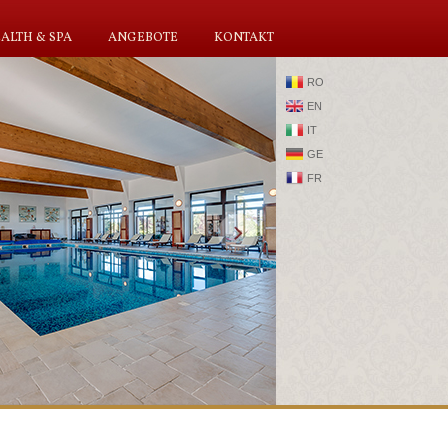
ALTH & SPA
ANGEBOTE
KONTAKT
RO
EN
IT
GE
FR