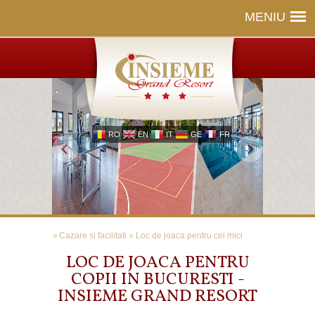
MENIU
RO
EN
IT
GE
FR
»
Cazare si facilitati
»
Loc de joaca pentru cei mici
LOC DE JOACA PENTRU
COPII IN BUCURESTI -
INSIEME GRAND RESORT